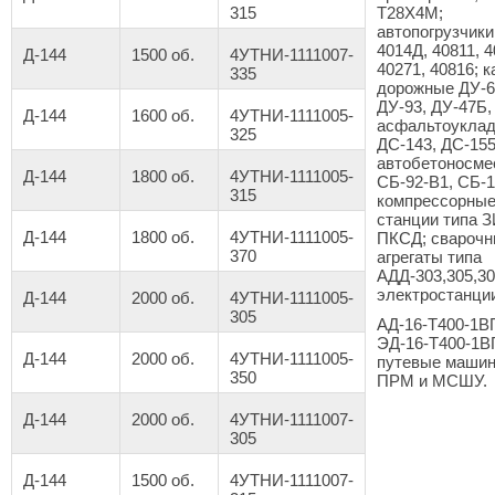
315
Т28Х4М;
автопогрузчики
4014Д, 40811, 4
Д-144
1500 об.
4УТНИ-1111007-
40271, 40816; к
335
дорожные ДУ-6
ДУ-93, ДУ-47Б,
Д-144
1600 об.
4УТНИ-1111005-
асфальтоуклад
325
ДС-143, ДС-155
автобетоносме
Д-144
1800 об.
4УТНИ-1111005-
СБ-92-В1, СБ-1
315
компрессорны
станции типа 
Д-144
1800 об.
4УТНИ-1111005-
ПКСД; свароч
370
агрегаты типа
АДД-303,305,30
электростанци
Д-144
2000 об.
4УТНИ-1111005-
305
АД-16-Т400-1В
ЭД-16-Т400-1В
Д-144
2000 об.
4УТНИ-1111005-
путевые маши
350
ПРМ и МСШУ.
Д-144
2000 об.
4УТНИ-1111007-
305
Д-144
1500 об.
4УТНИ-1111007-