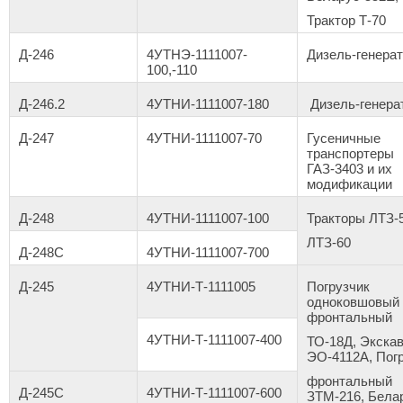
Трактор Т-70
Д-246
4УТНЭ-1111007-
Дизель-генера
100,-110
Д-246.2
4УТНИ-1111007-180
Дизель-генера
Д-247
4УТНИ-1111007-70
Гусеничные
транспортеры
ГАЗ-3403 и их
модификации
Д-248
4УТНИ-1111007-100
Тракторы ЛТЗ-5
ЛТЗ-60
Д-248С
4УТНИ-1111007-700
Д-245
4УТНИ-Т-1111005
Погрузчик
одноковшовый
фронтальный
4УТНИ-Т-1111007-400
ТО-18Д, Экска
ЭО-4112А, Пог
фронтальный
Д-245С
4УТНИ-Т-1111007-600
ЗТМ-216, Бела