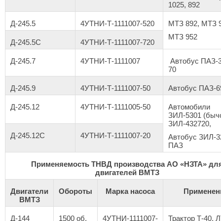
1025, 892
Д-245.5
4УТНИ-Т-1111007-520
МТЗ 892, МТЗ 
МТЗ 952
Д-245.5С
4УТНИ-Т-1111007-720
Д-245.7
4УТНИ-Т-1111007
Автобус ПАЗ-3
70
Д-245.9
4УТНИ-Т-1111007-50
Автобус ПАЗ-6
Д-245.12
4УТНИ-Т-1111005-50
Автомобили
ЗИЛ-5301 (бычо
ЗИЛ-432720,
Д-245.12С
4УТНИ-Т-1111007-20
Автобус ЗИЛ-3
ПАЗ
Применяемость ТНВД производства АО «НЗТА» дл
двигателей ВМТЗ
Двигатели
Обороты
Марка насоса
Применен
ВМТЗ
Д-144
1500 об.
4УТНИ-1111007-
Трактор Т-40, Л