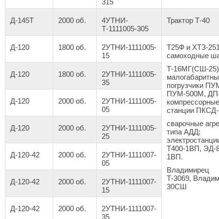
315
Д-145T
2000 об.
4УТНИ-
Трактор Т-40
Т-1111005-305
Д-120
1800 об.
2УТНИ-1111005-
Т25Ф и ХТЗ-251
15
самоходные ш
Т-16МГ(СШ-25)
Д-120
1800 об.
2УТНИ-1111005-
малогабаритны
35
погрузчики ПУ
ПУМ-500М, ДП-
Д-120
2000 об.
2УТНИ-1111005-
компрессорны
05
станции ПКСД-
сварочные агр
Д-120
2000 об.
2УТНИ-1111005-
типа АДД;
25
электростанци
Т400-1ВП, ЭД-8
Д-120-42
2000 об.
2УТНИ-1111007-
1ВП.
05
Владимирец
Т-3069, Влади
Д-120-42
2000 об.
2УТНИ-1111007-
30СШ
15
Д-120-42
2000 об.
2УТНИ-1111007-
35