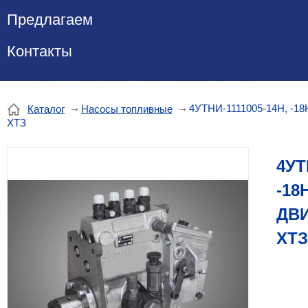
Предлагаем
Контакты
4УТНИ-1111005-14Н, -
Каталог
Насосы топливные
ХТЗ
4УТ
-18
ДВ
ХТЗ